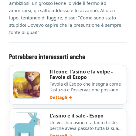
ambiziosi, un grosso leone lo vide li fermo ad
ammirarsi, gli saltò addosso e lo azzannò. Allora il
lupo, tentando di fuggire, disse: "Come sono stato
stupido! Dovevo capire che la presunzione è sempre
fonte di guai!"
Potrebbero interessarti anche
Il leone, l'asino e la volpe -
Favola di Esopo
Favola di Esopo che insegna come
l’astuzia e l’osservazione possano
salvare da situazioni pericolose.
Dettagli →
L'asino e il sale - Esopo
Un vecchio asino era tanto triste,
perché aveva passato tutta la sua
vita a portare pesanti carichi sulla
Dettagli →