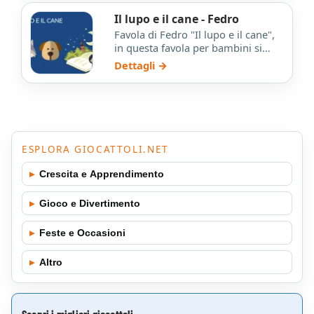
Il lupo e il cane - Fedro
Favola di Fedro "Il lupo e il cane",
in questa favola per bambini si
insegna il valore della libertà.
Dettagli →
ESPLORA GIOCATTOLI.NET
▸
Crescita e Apprendimento
▸
Gioco e Divertimento
▸
Feste e Occasioni
▸
Altro