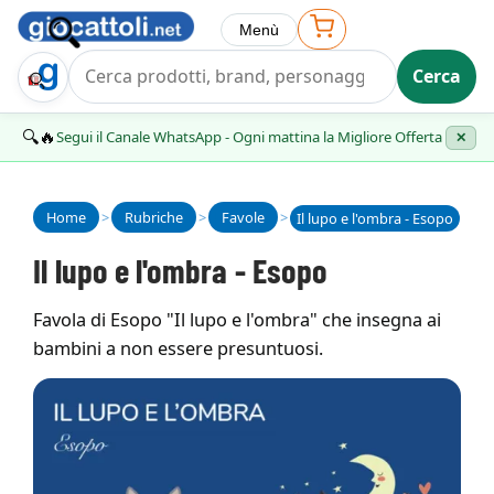
Menù
Cerca
Trova Regalo
🔍🔥
Segui il Canale WhatsApp - Ogni mattina la Migliore Offerta
✕
Home
>
Rubriche
>
Favole
>
Il lupo e l'ombra - Esopo
Il lupo e l'ombra - Esopo
Favola di Esopo "Il lupo e l'ombra" che insegna ai
bambini a non essere presuntuosi.