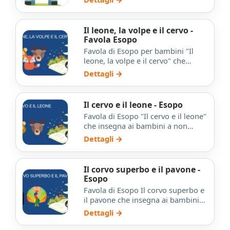
sua povera s…
Il leone, la volpe e il cervo -
Favola Esopo
Favola di Esopo per bambini "Il
leone, la volpe e il cervo" che
insegna ai bambini a non cadere
Dettagli →
nella trappola delle l…
Il cervo e il leone - Esopo
Favola di Esopo "Il cervo e il leone"
che insegna ai bambini a non
fermarsi sulle apparenze.
Dettagli →
Il corvo superbo e il pavone -
Esopo
Favola di Esopo Il corvo superbo e
il pavone che insegna ai bambini
ad essere sempre se stessi.
Dettagli →