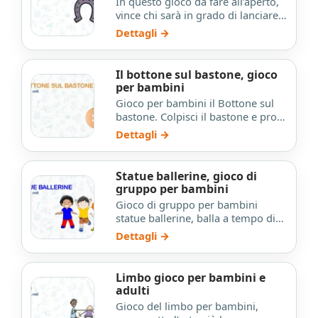
In questo gioco da fare all’aperto,
vince chi sarà in grado di lanciare il
ferro di cavallo il più vicino
Dettagli →
possibile al…
Il bottone sul bastone, gioco
per bambini
Gioco per bambini il Bottone sul
bastone. Colpisci il bastone e prova
a far cadere il bottone all’interno
Dettagli →
del cerchio.
Statue ballerine, gioco di
gruppo per bambini
Gioco di gruppo per bambini
statue ballerine, balla a tempo di
musica senza far cadere il
Dettagli →
bicchiere.
Limbo gioco per bambini e
adulti
Gioco del limbo per bambini,