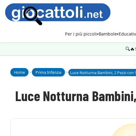
Per i più piccoli
Bambole
Educativ
🔍🔥
Home
>
Prima Infanzia
>
Luce Notturna Bambini, 2 Pezzi con
Luce Notturna Bambini,