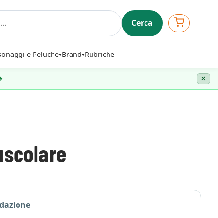
Cerca
sonaggi e Peluche
Brand
Rubriche
 →
✕
uscolare
edazione