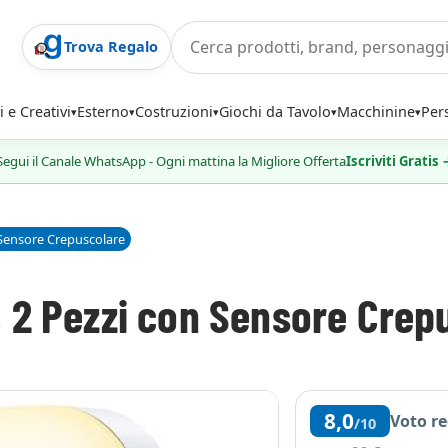
Trova Regalo
i e Creativi
Esterno
Costruzioni
Giochi da Tavolo
Macchinine
Per
Segui il Canale WhatsApp - Ogni mattina la Migliore Offerta
Iscriviti Gratis
 Sensore Crepuscolare
 2 Pezzi con Sensore Crep
8,0
Voto r
/10