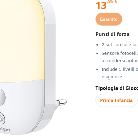
,99
€
13
Esaurito
Punti di forza
2 set con luce bi
Sensore fotocellu
accendersi aut
Include 5 livelli 
esigienze
Tipologia di Gioc
Prima Infanzia