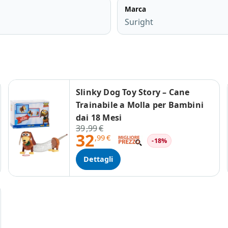
Marca
Suright
Slinky Dog Toy Story – Cane
Trainabile a Molla per Bambini
dai 18 Mesi
39
,99
€
32
,99
€
-18%
Dettagli