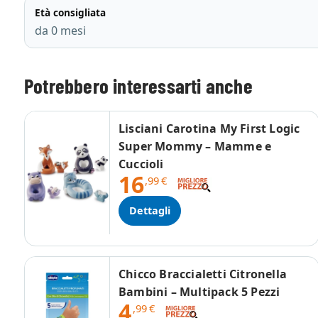
Età consigliata
da 0 mesi
Potrebbero interessarti anche
Lisciani Carotina My First Logic
Super Mommy – Mamme e
Cuccioli
16
,99
€
Dettagli
Chicco Braccialetti Citronella
Bambini – Multipack 5 Pezzi
4
,99
€