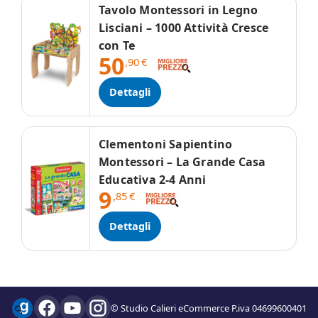
Tavolo Montessori in Legno
Lisciani – 1000 Attività Cresce
con Te
50
,90
€
Dettagli
Clementoni Sapientino
Montessori – La Grande Casa
Educativa 2-4 Anni
9
,85
€
Dettagli
© Studio Calieri eCommerce P.iva 04699600401