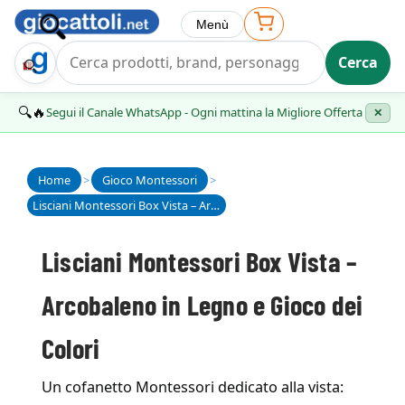
Menù
Cerca
Trova Regalo
🔍🔥
Segui il Canale WhatsApp - Ogni mattina la Migliore Offerta
✕
Home
>
Gioco Montessori
>
Lisciani Montessori Box Vista – Arcobaleno in Legno e Gioco dei Colori
Lisciani Montessori Box Vista –
Arcobaleno in Legno e Gioco dei
Colori
Un cofanetto Montessori dedicato alla vista: