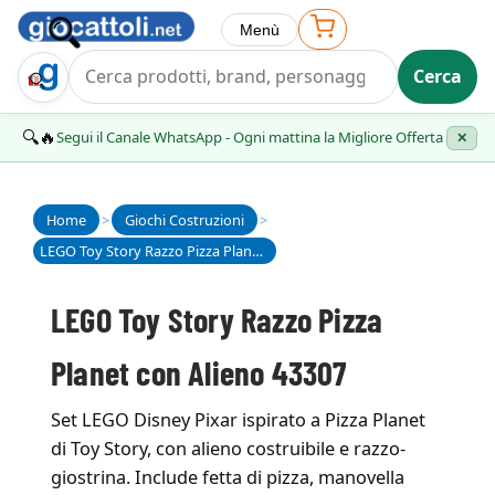
Menù
Cerca
Trova Regalo
🔍🔥
Segui il Canale WhatsApp - Ogni mattina la Migliore Offerta
✕
Home
>
Giochi Costruzioni
>
LEGO Toy Story Razzo Pizza Planet con Alieno 43307
LEGO Toy Story Razzo Pizza
Planet con Alieno 43307
Set LEGO Disney Pixar ispirato a Pizza Planet
di Toy Story, con alieno costruibile e razzo-
giostrina. Include fetta di pizza, manovella