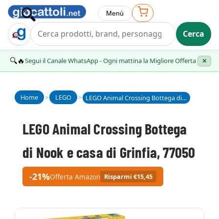
Menù
Cerca
Trova Regalo
🔍🔥
Segui il Canale WhatsApp - Ogni mattina la Migliore Offerta
✕
Home
>
LEGO
>
LEGO Animal Crossing Bottega di Nook e casa di Grinfia, 77050
LEGO Animal Crossing Bottega
di Nook e casa di Grinfia, 77050
-21%
Offerta Amazon
Risparmi €15,45