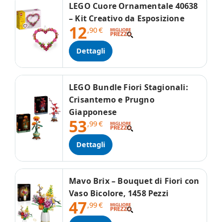
LEGO Cuore Ornamentale 40638
– Kit Creativo da Esposizione
12
,90
€
Dettagli
LEGO Bundle Fiori Stagionali:
Crisantemo e Prugno
Giapponese
53
,99
€
Dettagli
Mavo Brix – Bouquet di Fiori con
Vaso Bicolore, 1458 Pezzi
47
,99
€