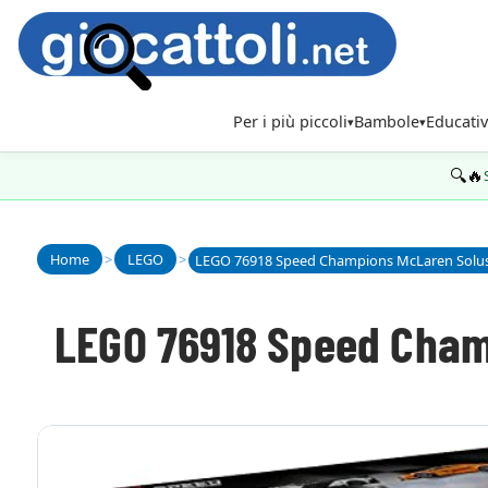
Per i più piccoli
Bambole
Educativ
🔍🔥
Home
>
LEGO
>
LEGO 76918 Speed Champions McLaren Solu
LEGO 76918 Speed Cham