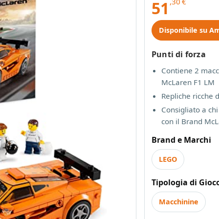
,30
€
51
Disponibile su A
Punti di forza
Contiene 2 macch
McLaren F1 LM
Repliche ricche 
Consigliato a ch
con il Brand Mc
Brand e Marchi
LEGO
Tipologia di Gioc
Macchinine