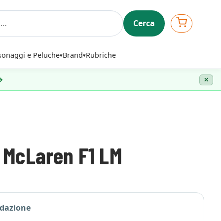
Cerca
sonaggi e Peluche
Brand
Rubriche
 →
✕
 McLaren F1 LM
edazione