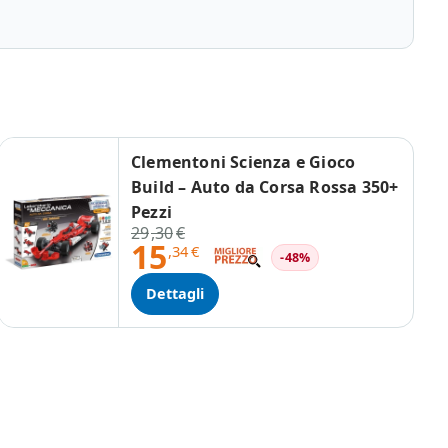
Clementoni Scienza e Gioco
Build – Auto da Corsa Rossa 350+
Pezzi
29
,30
€
15
,34
€
-48%
Dettagli