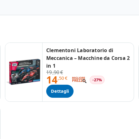
Clementoni Laboratorio di
Meccanica – Macchine da Corsa 2
in 1
19
,90
€
14
,50
€
-27%
Dettagli