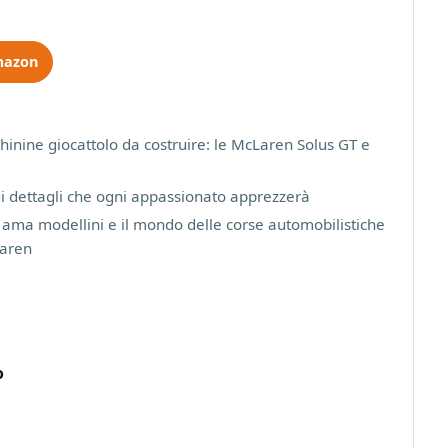
mazon
inine giocattolo da costruire: le McLaren Solus GT e
di dettagli che ogni appassionato apprezzerà
i ama modellini e il mondo delle corse automobilistiche
Laren
o