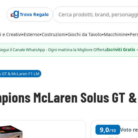
Trova Regalo
i e Creativi
Esterno
Costruzioni
Giochi da Tavolo
Macchinine
Per
Segui il Canale WhatsApp - Ogni mattina la Migliore Offerta
Iscriviti Gratis
s GT & McLaren F1 LM
pions McLaren Solus GT &
9,0
Voto r
/10