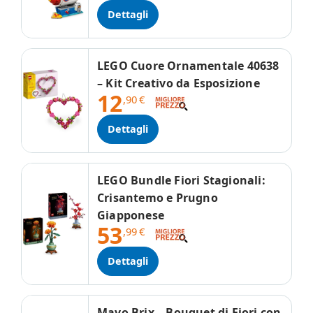
Dettagli
LEGO Cuore Ornamentale 40638
– Kit Creativo da Esposizione
12
,90
€
Dettagli
LEGO Bundle Fiori Stagionali:
Crisantemo e Prugno
Giapponese
53
,99
€
Dettagli
Mavo Brix – Bouquet di Fiori con