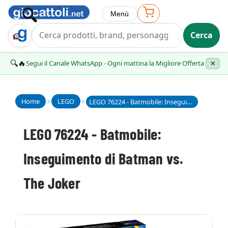
Menù
Cerca
Trova Regalo
🔍🔥
Segui il Canale WhatsApp - Ogni mattina la Migliore Offerta
✕
Home
>
LEGO
>
LEGO 76224 - Batmobile: Inseguimento di Batman vs. The Joker
LEGO 76224 - Batmobile:
Inseguimento di Batman vs.
The Joker