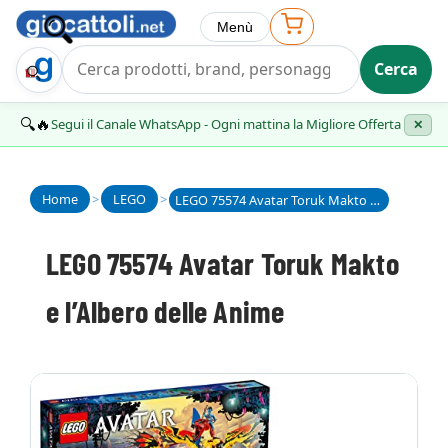
Menù
Cerca
Trova Regalo
🔍🔥
Segui il Canale WhatsApp - Ogni mattina la Migliore Offerta
✕
Home
>
LEGO
>
LEGO 75574 Avatar Toruk Makto e l’Albero delle Anime
LEGO 75574 Avatar Toruk Makto
e l’Albero delle Anime