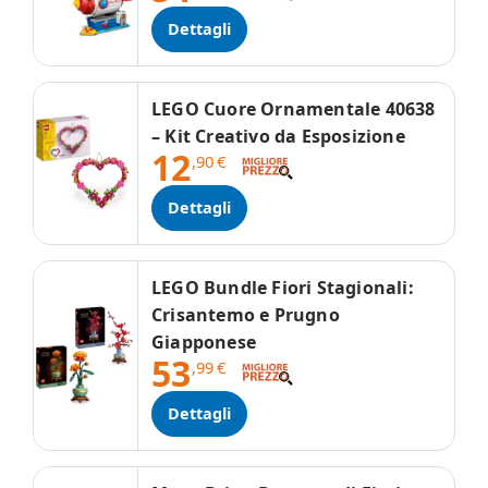
Dettagli
LEGO Cuore Ornamentale 40638
– Kit Creativo da Esposizione
12
,90
€
Dettagli
LEGO Bundle Fiori Stagionali:
Crisantemo e Prugno
Giapponese
53
,99
€
Dettagli