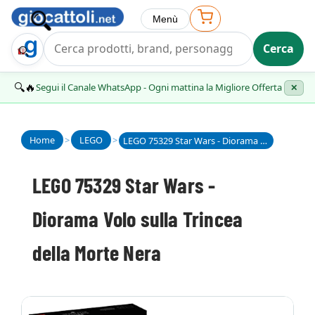
Menù
Cerca
Trova Regalo
🔍🔥
Segui il Canale WhatsApp - Ogni mattina la Migliore Offerta
✕
Home
>
LEGO
>
LEGO 75329 Star Wars - Diorama Volo sulla Trincea della Morte Nera
LEGO 75329 Star Wars -
Diorama Volo sulla Trincea
della Morte Nera