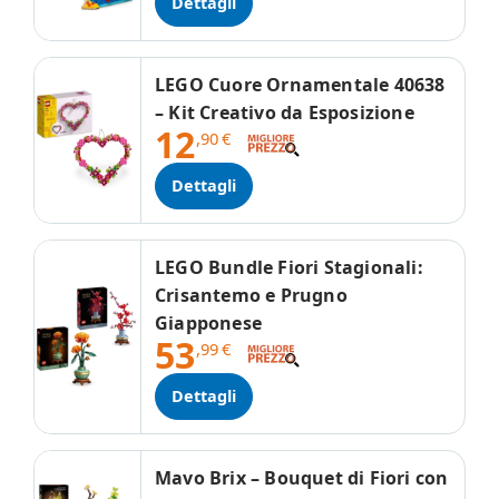
Dettagli
LEGO Cuore Ornamentale 40638
– Kit Creativo da Esposizione
12
,90
€
Dettagli
LEGO Bundle Fiori Stagionali:
Crisantemo e Prugno
Giapponese
53
,99
€
Dettagli
Mavo Brix – Bouquet di Fiori con