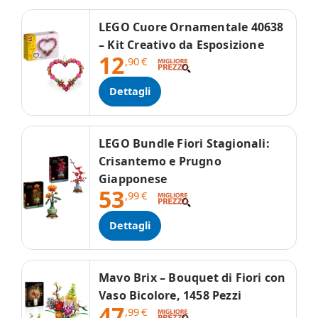
LEGO Cuore Ornamentale 40638
– Kit Creativo da Esposizione
12
,90
€
Dettagli
LEGO Bundle Fiori Stagionali:
Crisantemo e Prugno
Giapponese
53
,99
€
Dettagli
Mavo Brix – Bouquet di Fiori con
Vaso Bicolore, 1458 Pezzi
47
,99
€