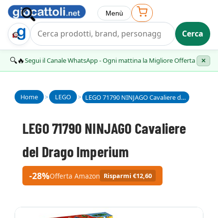
Menù
Cerca
Trova Regalo
🔍🔥
Segui il Canale WhatsApp - Ogni mattina la Migliore Offerta
✕
Home
>
LEGO
>
LEGO 71790 NINJAGO Cavaliere del Drago Imperium
LEGO 71790 NINJAGO Cavaliere
del Drago Imperium
-28%
Offerta Amazon
Risparmi €12,60