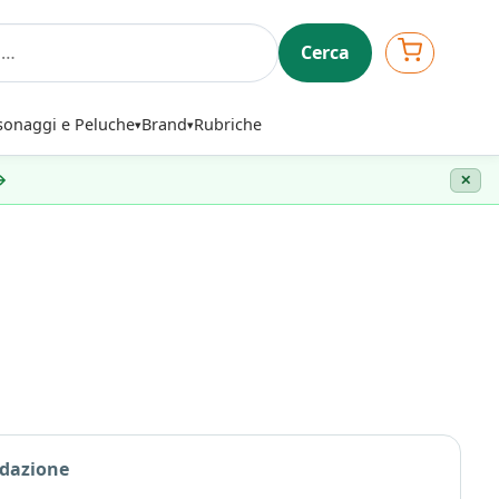
Cerca
sonaggi e Peluche
Brand
Rubriche
 →
✕
edazione