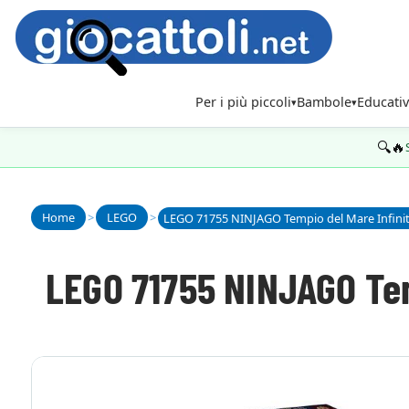
Per i più piccoli
Bambole
Educativ
🔍🔥
Home
>
LEGO
>
LEGO 71755 NINJAGO Tempio del Mare Infini
LEGO 71755 NINJAGO Tem