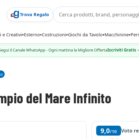
Trova Regalo
i e Creativi
Esterno
Costruzioni
Giochi da Tavolo
Macchinine
Per
Segui il Canale WhatsApp - Ogni mattina la Migliore Offerta
Iscriviti Gratis
to
pio del Mare Infinito
9,0
Voto r
/10