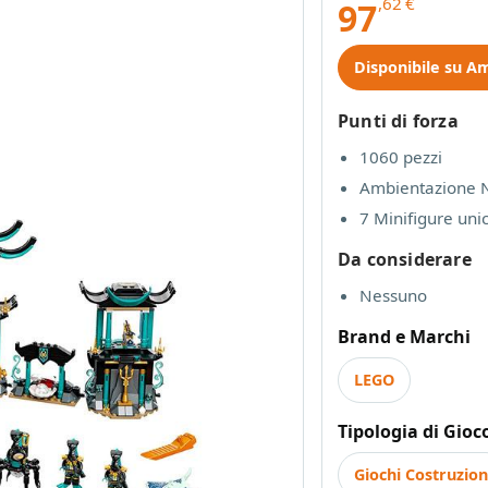
,62
€
97
Disponibile su A
Punti di forza
1060 pezzi
Ambientazione 
7 Minifigure uni
Da considerare
Nessuno
Brand e Marchi
LEGO
Tipologia di Gioc
Giochi Costruzion