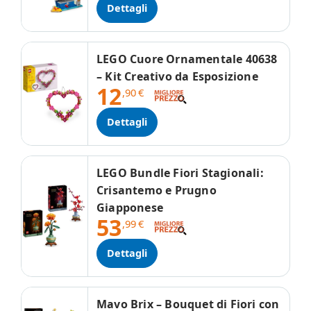
Dettagli
LEGO Cuore Ornamentale 40638
– Kit Creativo da Esposizione
12
,90
€
Dettagli
LEGO Bundle Fiori Stagionali:
Crisantemo e Prugno
Giapponese
53
,99
€
Dettagli
Mavo Brix – Bouquet di Fiori con