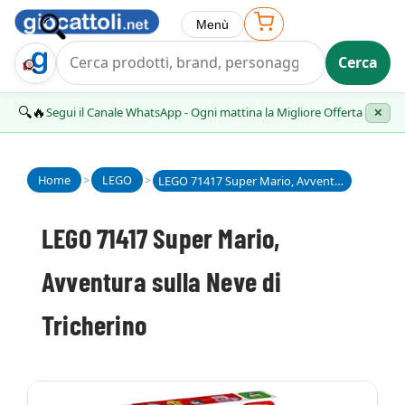
Menù
Cerca
Trova Regalo
🔍🔥
Segui il Canale WhatsApp - Ogni mattina la Migliore Offerta
✕
Home
>
LEGO
>
LEGO 71417 Super Mario, Avventura sulla Neve di Tricherino
LEGO 71417 Super Mario,
Avventura sulla Neve di
Tricherino