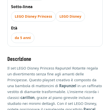
Sotto-linea
LEGO Disney Princess
LEGO Disney
Età
da 5 anni
Descrizione
Il set LEGO Disney Princess Rapunzel Rotante regala
un divertimento senza fine agli amanti delle
Principesse. Questo playset creativo è composto da
una bambola di mattoncini di
Rapunzel
in un raffinato
vestito di diamante trasformabile. L'insieme ricorda i
classici
carillon
, grazie al piano girevole incluso e
studiato nei minimi dettagli. Con il set LEGO Disney,
potete posizionare il camaleonte giocattolo
Pascal