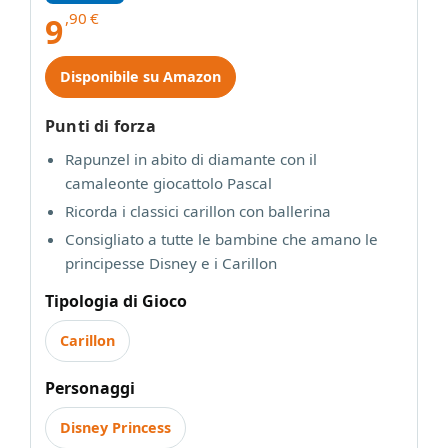
,90
€
9
Disponibile su Amazon
Punti di forza
Rapunzel in abito di diamante con il
camaleonte giocattolo Pascal
Ricorda i classici carillon con ballerina
Consigliato a tutte le bambine che amano le
principesse Disney e i Carillon
Tipologia di Gioco
Carillon
Personaggi
Disney Princess