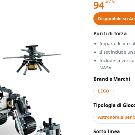
,97
€
94
Disponibile su A
Punti di forza
Impara di più sul
Il set include un
Include la versio
NASA
Brand e Marchi
LEGO
Tipologia di Gioc
Astronomia per 
Sotto-linea