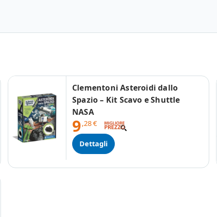
Clementoni Asteroidi dallo
Spazio – Kit Scavo e Shuttle
NASA
9
,28
€
Dettagli