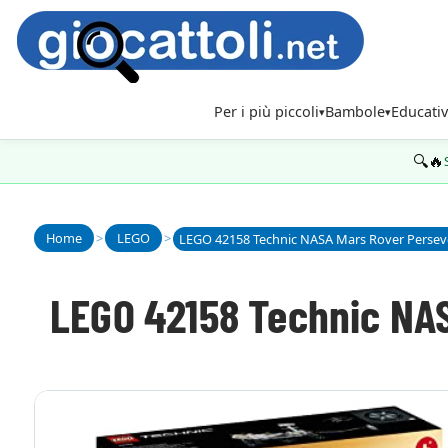
Per i più piccoli
Bambole
Educativ
🔍🔥
Home
>
LEGO
>
LEGO 42158 Technic NASA Mars Rover Persev
LEGO 42158 Technic NA