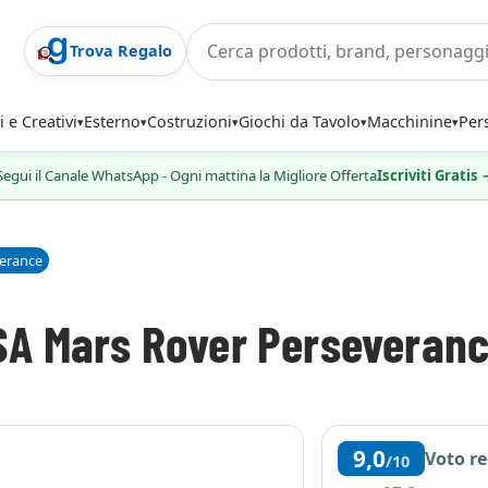
Trova Regalo
i e Creativi
Esterno
Costruzioni
Giochi da Tavolo
Macchinine
Per
Segui il Canale WhatsApp - Ogni mattina la Migliore Offerta
Iscriviti Gratis
erance
SA Mars Rover Perseveran
9,0
Voto r
/10