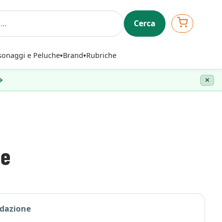
Cerca
sonaggi e Peluche
Brand
Rubriche
 →
✕
ce
edazione