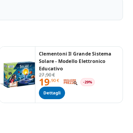
Clementoni Il Grande Sistema
Solare - Modello Elettronico
Educativo
27
,90
€
19
,90
€
-29%
Dettagli