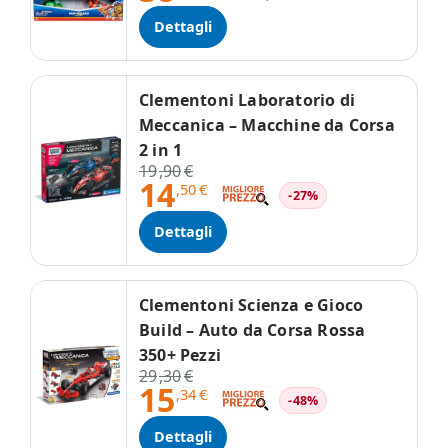
Dettagli
Clementoni Laboratorio di
Meccanica – Macchine da Corsa
2 in 1
19
,90
€
14
,50
€
-27%
Dettagli
Clementoni Scienza e Gioco
Build – Auto da Corsa Rossa
350+ Pezzi
29
,30
€
15
,34
€
-48%
Dettagli