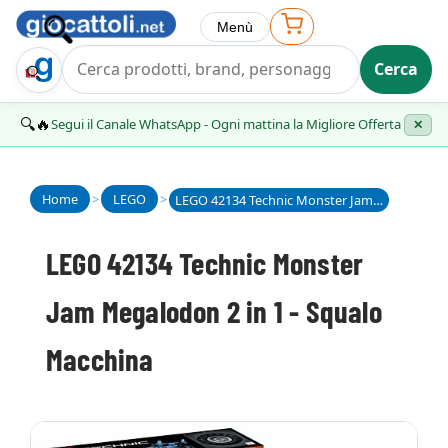
Menù
Cerca
Trova Regalo
🔍🔥
Segui il Canale WhatsApp - Ogni mattina la Migliore Offerta
✕
Home
>
LEGO
>
LEGO 42134 Technic Monster Jam Megalodon 2 in 1 - Squalo Macchina
LEGO 42134 Technic Monster
Jam Megalodon 2 in 1 - Squalo
Macchina