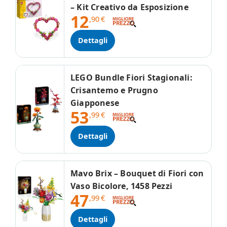
– Kit Creativo da Esposizione
12
,90
€
Dettagli
LEGO Bundle Fiori Stagionali:
Crisantemo e Prugno
Giapponese
53
,99
€
Dettagli
Mavo Brix – Bouquet di Fiori con
Vaso Bicolore, 1458 Pezzi
47
,99
€
Dettagli