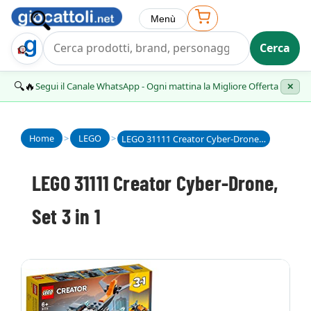
Menù
Cerca
Trova Regalo
🔍🔥
Segui il Canale WhatsApp - Ogni mattina la Migliore Offerta
✕
Home
>
LEGO
>
LEGO 31111 Creator Cyber-Drone, Set 3 in 1
LEGO 31111 Creator Cyber-Drone,
Set 3 in 1