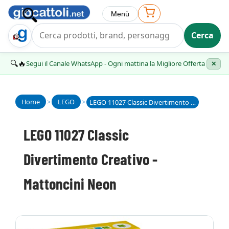
Menù
Cerca
Trova Regalo
🔍🔥
Segui il Canale WhatsApp - Ogni mattina la Migliore Offerta
✕
Home
>
LEGO
>
LEGO 11027 Classic Divertimento Creativo - Mattoncini Neon
LEGO 11027 Classic
Divertimento Creativo -
Mattoncini Neon