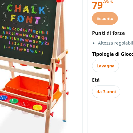
,99
€
79
Esaurito
Punti di forza
Altezza regolabi
Tipologia di Gioc
Lavagna
Età
da 3 anni