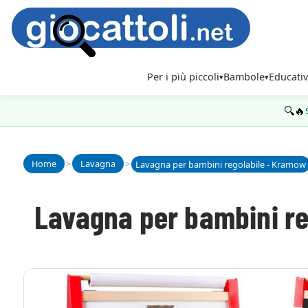
Per i più piccoli
Bambole
Educativ
🔍🔥
Home
>
Lavagna
>
Lavagna per bambini regolabile - Kramow
Lavagna per bambini r