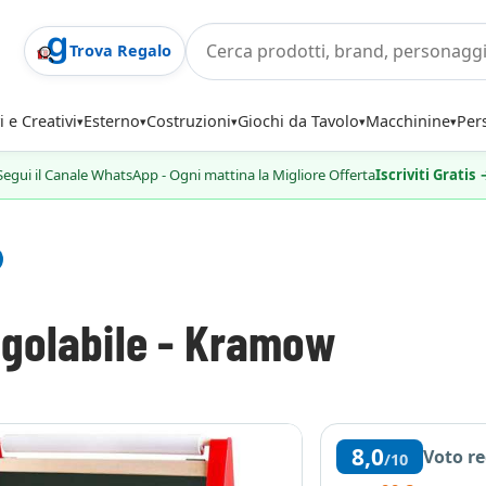
Trova Regalo
i e Creativi
Esterno
Costruzioni
Giochi da Tavolo
Macchinine
Per
Segui il Canale WhatsApp - Ogni mattina la Migliore Offerta
Iscriviti Gratis
egolabile - Kramow
8,0
Voto r
/10