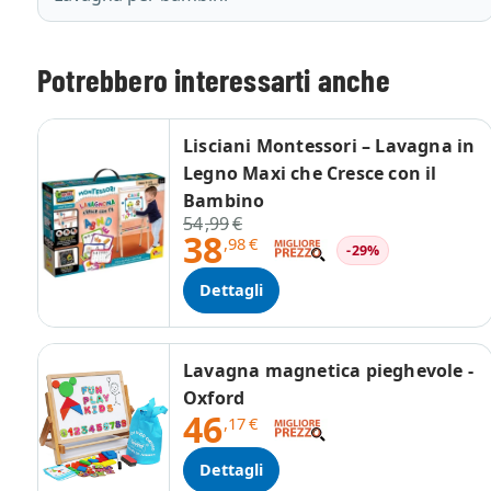
Potrebbero interessarti anche
Lisciani Montessori – Lavagna in
Legno Maxi che Cresce con il
Bambino
54
,99
€
38
,98
€
-29%
Dettagli
Lavagna magnetica pieghevole -
Oxford
46
,17
€
Dettagli