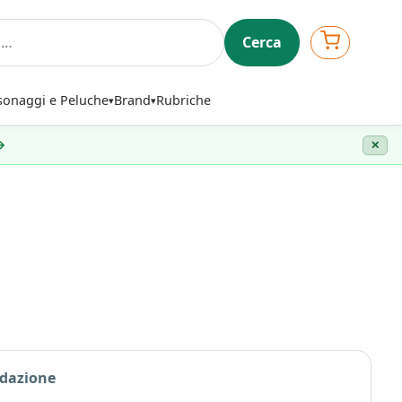
Cerca
sonaggi e Peluche
Brand
Rubriche
 →
✕
edazione