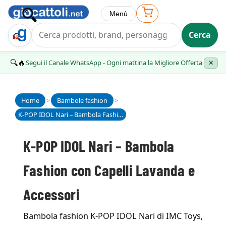
Menù
Cerca
Trova Regalo
🔍🔥
Segui il Canale WhatsApp - Ogni mattina la Migliore Offerta
✕
Home
>
Bambole fashion
>
K-POP IDOL Nari – Bambola Fashion con Capelli Lavanda e Accessori
K-POP IDOL Nari – Bambola
Fashion con Capelli Lavanda e
Accessori
Bambola fashion K-POP IDOL Nari di IMC Toys,