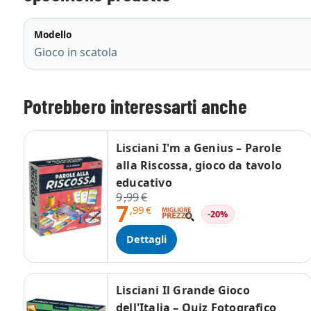
Modello
Gioco in scatola
Potrebbero interessarti anche
Lisciani I'm a Genius – Parole
alla Riscossa, gioco da tavolo
educativo
9
,99
€
7
,99
€
-20%
Dettagli
Lisciani Il Grande Gioco
dell'Italia – Quiz Fotografico