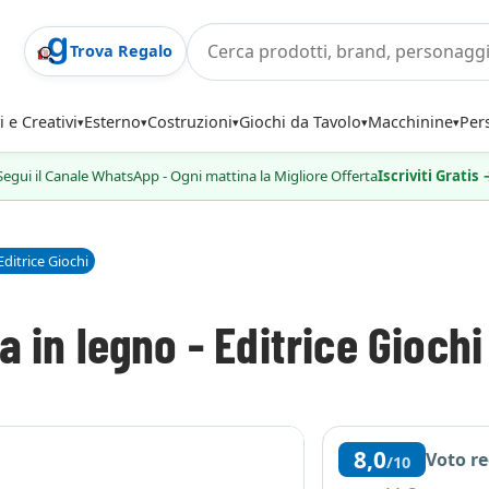
Trova Regalo
i e Creativi
Esterno
Costruzioni
Giochi da Tavolo
Macchinine
Per
Segui il Canale WhatsApp - Ogni mattina la Migliore Offerta
Iscriviti Gratis
Editrice Giochi
 in legno - Editrice Giochi
8,0
Voto r
/10