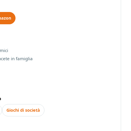
mazon
mici
ncete in famiglia
o
Giochi di società