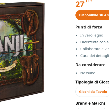
,11
€
27
Disponibile su A
Punti di forza
In vero legno
Divertente con a
Collaborate e vi
Cura dei dettagli
Da considerare
Nessuno
Tipologia di Gioc
Giochi da Tavolo
Brand e Marchi