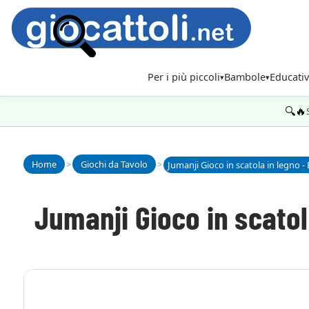
Per i più piccoli
Bambole
Educativ
🔍🔥
Home
>
Giochi da Tavolo
>
Jumanji Gioco in scatola in legno - 
Jumanji Gioco in scatola