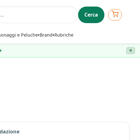
Cerca
sonaggi e Peluche
Brand
Rubriche
 →
✕
edazione