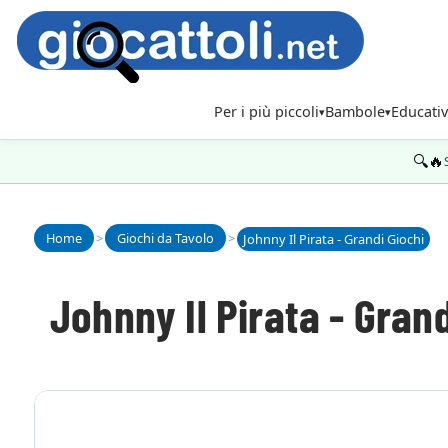
Per i più piccoli
Bambole
Educativ
🔍🔥
Home
>
Giochi da Tavolo
>
Johnny Il Pirata - Grandi Giochi
Johnny Il Pirata - Grand