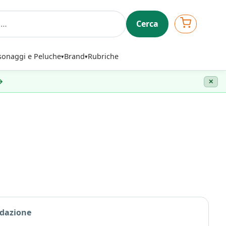
Cerca
sonaggi e Peluche
Brand
Rubriche
 →
✕
edazione