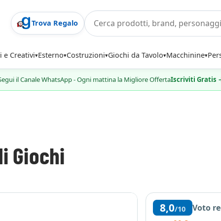
Trova Regalo
i e Creativi
Esterno
Costruzioni
Giochi da Tavolo
Macchinine
Per
Segui il Canale WhatsApp - Ogni mattina la Migliore Offerta
Iscriviti Gratis
i Giochi
8,0
Voto r
/10