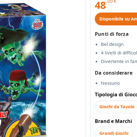
,00
€
48
Disponibile su A
Punti di forza
Bel design
4 livelli di diffico
Divertente in fa
Da considerare
Nessuno
Tipologia di Gioc
Giochi da Tavolo
Brand e Marchi
Grandi Giochi