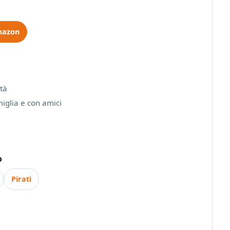
mazon
ltà
miglia e con amici
o
Pirati