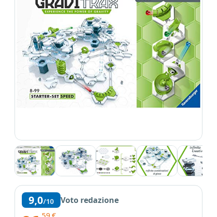
9,0
Voto redazione
/10
,59
€