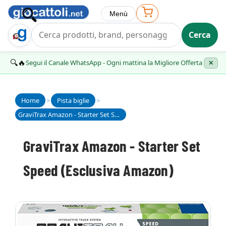
Menù
Cerca
Trova Regalo
🔍🔥
Segui il Canale WhatsApp - Ogni mattina la Migliore Offerta
✕
Home
>
Pista biglie
>
GraviTrax Amazon - Starter Set Speed (Esclusiva Amazon)
GraviTrax Amazon - Starter Set
Speed (Esclusiva Amazon)