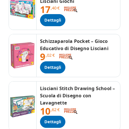
Lisciani Giochi
17
,40
€
Dettagli
Schizzaparola Pocket – Gioco
Educativo di Disegno Lisciani
9
,02
€
Dettagli
Lisciani Stitch Drawing School –
Scuola di Disegno con
Lavagnette
10
,62
€
Dettagli