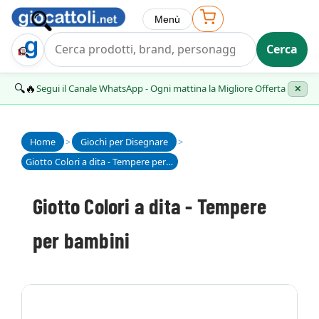
Menù
Cerca
Trova Regalo
🔍🔥
Segui il Canale WhatsApp - Ogni mattina la Migliore Offerta
✕
Home
>
Giochi per Disegnare
>
Giotto Colori a dita - Tempere per bambini
Giotto Colori a dita - Tempere
per bambini