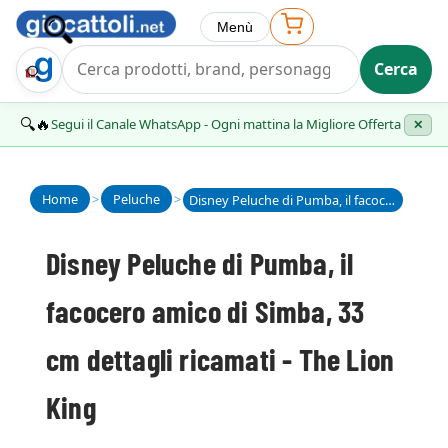
Menù
Cerca
Trova Regalo
🔍🔥
Segui il Canale WhatsApp - Ogni mattina la Migliore Offerta
✕
Home
>
Peluche
>
Disney Peluche di Pumba, il facocero amico di Simba, 33 cm dettagli ricamati - The Lion King
Disney Peluche di Pumba, il
facocero amico di Simba, 33
cm dettagli ricamati - The Lion
King