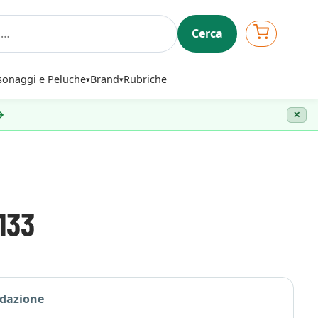
Cerca
sonaggi e Peluche
Brand
Rubriche
 →
✕
133
edazione