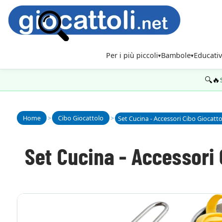
Per i più piccoli
Bambole
Educativ
🔍🔥
Home
>
Cibo Giocattolo
>
Set Cucina - Accessori Cibo Giocatt
Set Cucina - Accessori 