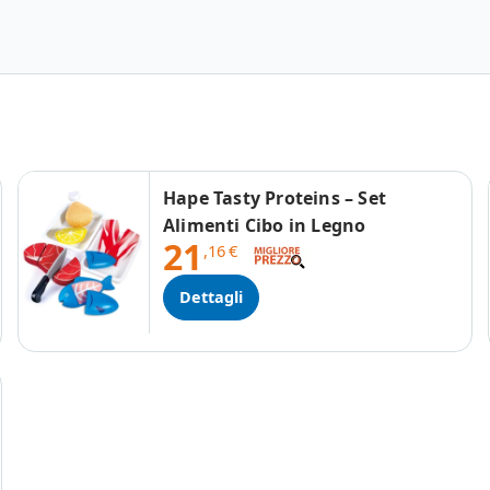
Hape Tasty Proteins – Set
Alimenti Cibo in Legno
21
,16
€
Dettagli