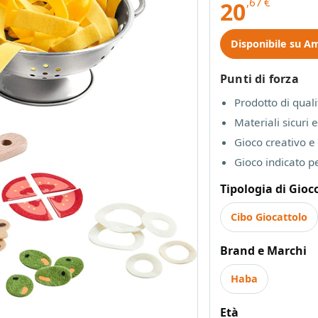
,67
€
20
Disponibile su A
Punti di forza
Prodotto di qual
Materiali sicuri e
Gioco creativo 
Gioco indicato pe
Tipologia di Gioc
Cibo Giocattolo
Brand e Marchi
Haba
Età