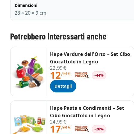
Dimensioni
28 × 20 × 9 cm
Potrebbero interessarti anche
Hape Verdure dell'Orto – Set Cibo
Giocattolo in Legno
22
,99
€
12
,94
€
-44%
Dettagli
Hape Pasta e Condimenti – Set
Cibo Giocattolo in Legno
24
,99
€
17
,99
€
-28%