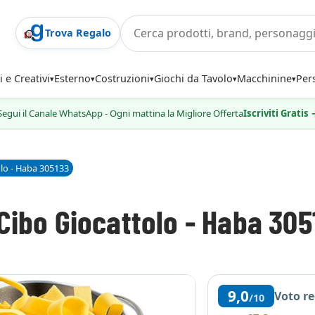
Trova Regalo
i e Creativi
Esterno
Costruzioni
Giochi da Tavolo
Macchinine
Per
Segui il Canale WhatsApp - Ogni mattina la Migliore Offerta
Iscriviti Gratis
olo - Haba 305133
Cibo Giocattolo - Haba 305
9,0
Voto r
/10