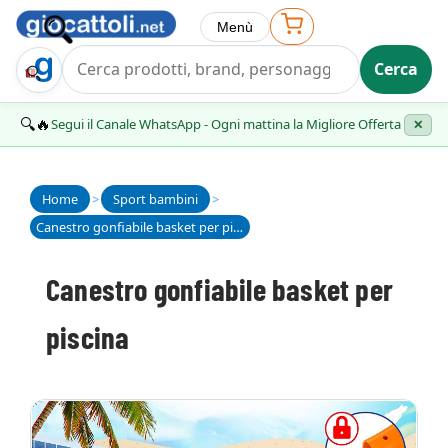
Menù
Cerca
Trova Regalo
🔍🔥
Segui il Canale WhatsApp - Ogni mattina la Migliore Offerta
✕
Home
>
Sport bambini
>
Canestro gonfiabile basket per piscina
Canestro gonfiabile basket per
piscina