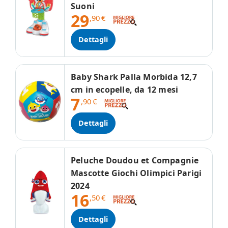
Suoni
29
,90
€
Dettagli
Baby Shark Palla Morbida 12,7
cm in ecopelle, da 12 mesi
7
,90
€
Dettagli
Peluche Doudou et Compagnie
Mascotte Giochi Olimpici Parigi
2024
16
,50
€
Dettagli