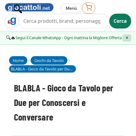
Menù
Cerca
Trova Regalo
🔍🔥
Segui il Canale WhatsApp - Ogni mattina la Migliore Offerta
✕
Home
>
Giochi da Tavolo
>
BLABLA - Gioco da Tavolo per Due per Conoscersi e Conversare
BLABLA - Gioco da Tavolo per
Due per Conoscersi e
Conversare