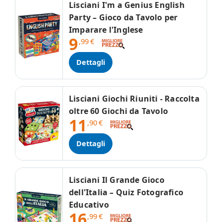
Lisciani I'm a Genius English
Party – Gioco da Tavolo per
Imparare l'Inglese
9
,99
€
Dettagli
Lisciani Giochi Riuniti - Raccolta
oltre 60 Giochi da Tavolo
11
,90
€
Dettagli
Lisciani Il Grande Gioco
dell'Italia – Quiz Fotografico
Educativo
16
,99
€