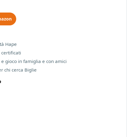
mazon
ità Hape
 certificati
 e gioco in famiglia e con amici
r chi cerca Biglie
o