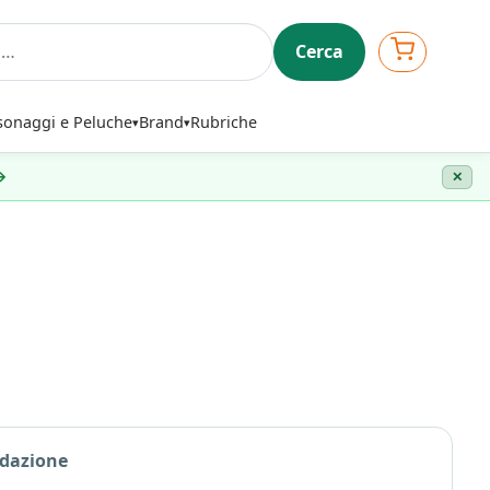
Cerca
sonaggi e Peluche
Brand
Rubriche
 →
✕
edazione