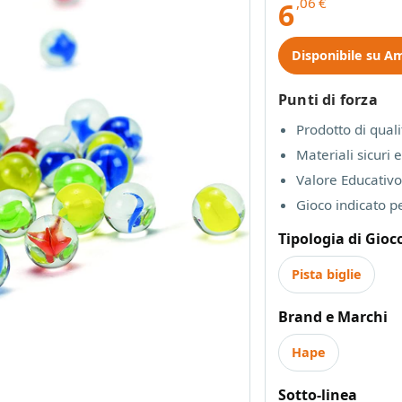
,06
€
6
Disponibile su A
Punti di forza
Prodotto di qual
Materiali sicuri e
Valore Educativo
Gioco indicato pe
Tipologia di Gioc
Pista biglie
Brand e Marchi
Hape
Sotto-linea