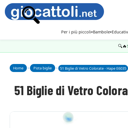
Per i più piccoli
Bambole
Educativ
🔍🔥
Home
>
Pista biglie
>
51 Biglie di Vetro Colorate - Hape E6035
51 Biglie di Vetro Color