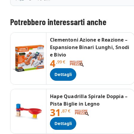
Potrebbero interessarti anche
Clementoni Azione e Reazione –
Espansione Binari Lunghi, Snodi
e Bivio
4
,99
€
Dettagli
Hape Quadrilla Spirale Doppia –
Pista Biglie in Legno
31
,87
€
Dettagli