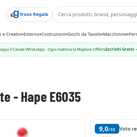
Trova Regalo
i e Creativi
Esterno
Costruzioni
Giochi da Tavolo
Macchinine
Per
Segui il Canale WhatsApp - Ogni mattina la Migliore Offerta
Iscriviti Gratis
ate - Hape E6035
9,0
Voto r
/10