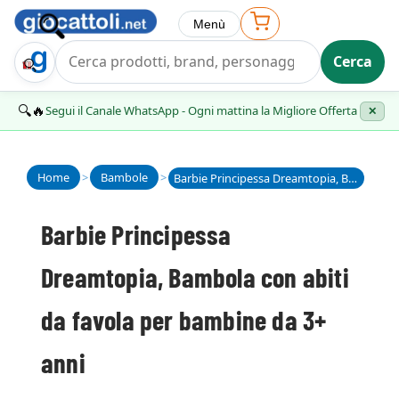
Menù
Cerca
Trova Regalo
🔍🔥
Segui il Canale WhatsApp - Ogni mattina la Migliore Offerta
✕
Home
>
Bambole
>
Barbie Principessa Dreamtopia, Bambola con abiti da favola per bambine da 3+ anni
Barbie Principessa
Dreamtopia, Bambola con abiti
da favola per bambine da 3+
anni