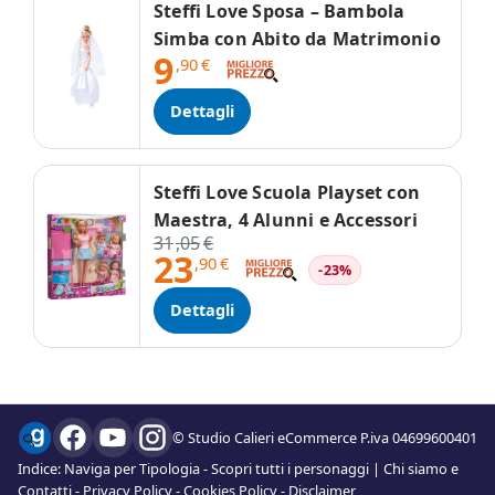
Steffi Love Sposa – Bambola
Simba con Abito da Matrimonio
9
,90
€
Dettagli
Steffi Love Scuola Playset con
Maestra, 4 Alunni e Accessori
31
,05
€
23
,90
€
-23%
Dettagli
© Studio Calieri eCommerce P.iva 04699600401
Indice:
Naviga per Tipologia
-
Scopri tutti i personaggi
|
Chi siamo e
Contatti
-
Privacy Policy
-
Cookies Policy
-
Disclaimer