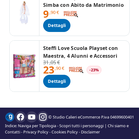
Simba con Abito da Matrimonio
9
,90
€
Dettagli
Steffi Love Scuola Playset con
Maestra, 4 Alunni e Accessori
31
,05
€
23
,90
€
-23%
Dettagli
© Studio Calieri eCommerce P.iva 04699600401
Indice:
Naviga per Tipologia
-
Scopri tutti i personaggi
|
Chi siamo e
Contatti
-
Privacy Policy
-
Cookies Policy
-
Disclaimer