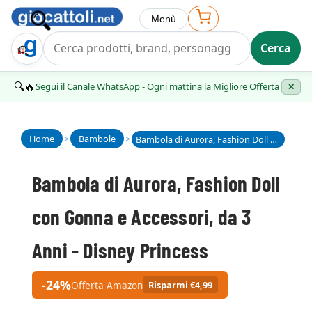
Menù
Cerca
Trova Regalo
🔍🔥
Segui il Canale WhatsApp - Ogni mattina la Migliore Offerta
✕
Home
>
Bambole
>
Bambola di Aurora, Fashion Doll con Gonna e Accessori, da 3 Anni - Disney Princess
Bambola di Aurora, Fashion Doll
con Gonna e Accessori, da 3
Anni - Disney Princess
-24%
Offerta Amazon
Risparmi €4,99