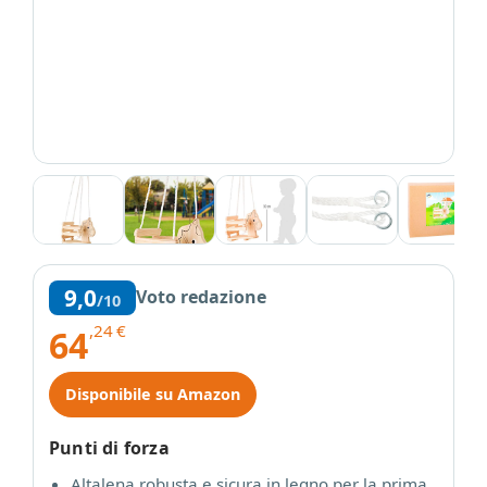
9,0
Voto redazione
/10
,24
€
64
Disponibile su Amazon
Punti di forza
Altalena robusta e sicura in legno per la prima