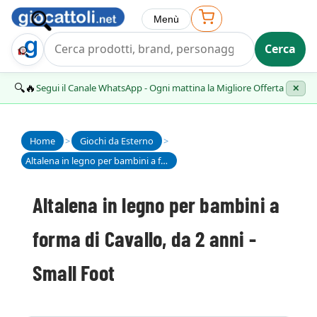
Menù
Cerca
Trova Regalo
🔍🔥
Segui il Canale WhatsApp - Ogni mattina la Migliore Offerta
✕
Home
>
Giochi da Esterno
>
Altalena in legno per bambini a forma di Cavallo, da 2 anni - Small Foot
Altalena in legno per bambini a
forma di Cavallo, da 2 anni -
Small Foot