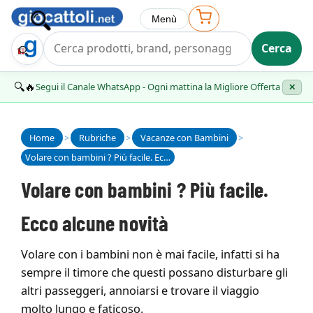
Menù
Cerca
Trova Regalo
🔍🔥
Segui il Canale WhatsApp - Ogni mattina la Migliore Offerta
✕
Home
>
Rubriche
>
Vacanze con Bambini
>
Volare con bambini ? Più facile. Ecco alcune novità
Volare con bambini ? Più facile.
Ecco alcune novità
Volare con i bambini non è mai facile, infatti si ha
sempre il timore che questi possano disturbare gli
altri passeggeri, annoiarsi e trovare il viaggio
molto lungo e faticoso.