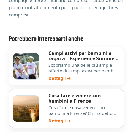
compagnie aeree – italiane comprese – attueranno un
piano di intrattenimento per i più piccoli, viaggi brevi
compresi.
Potrebbero interessarti anche
Campi estivi per bambini e
ragazzi - Experience Summer
Camp
Scopriamo una delle più ampie
offerte di campi estivi per bambini
e ragazzi.
Dettagli →
Cosa fare e vedere con
bambini a Firenze
Cosa fare e cosa vedere con
bambini a Firenze? Chi ha detto
che le città d’arte siano organizzate
Dettagli →
solo a misura di adu…