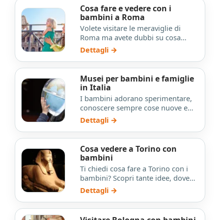
Cosa fare e vedere con i
bambini a Roma
Volete visitare le meraviglie di
Roma ma avete dubbi su cosa
possa offrire la città per i più
Dettagli →
piccoli, cosa vedere con…
Musei per bambini e famiglie
in Italia
I bambini adorano sperimentare,
conoscere sempre cose nuove e
diverse ma apprezzano anche la
Dettagli →
bellezza nel senso più am…
Cosa vedere a Torino con
bambini
Ti chiedi cosa fare a Torino con i
bambini? Scopri tante idee, dove
andare in una città accogliente e
Dettagli →
piena di risorse…
Visitare Bologna con bambini