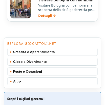
Visitare Bologna con bambini alla
scoperta della città godereccia per
antonomasia: i suoi piatti tipici
Dettagli →
sono dei capos…
ESPLORA GIOCATTOLI.NET
▸
Crescita e Apprendimento
▸
Gioco e Divertimento
▸
Feste e Occasioni
▸
Altro
Scopri i migliori giocattoli