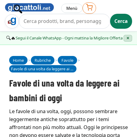
Menù
Cerca
Trova Regalo
🔍🔥
Segui il Canale WhatsApp - Ogni mattina la Migliore Offerta
✕
Home
>
Rubriche
>
Favole
>
Favole di una volta da leggere ai bambini di oggi
Favole di una volta da leggere ai
bambini di oggi
Le favole di una volta, oggi, possono sembrare
leggermente antiche soprattutto per i temi
affrontati non più molto attuali. Oggi le principesse
non devono essere salvate e la tecnologia porta