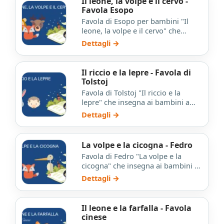
Il leone, la volpe e il cervo -
Favola Esopo
Favola di Esopo per bambini "Il
leone, la volpe e il cervo" che
insegna ai bambini a non cadere
Dettagli →
nella trappola delle l…
Il riccio e la lepre - Favola di
Tolstoj
Favola di Tolstoj "Il riccio e la
lepre" che insegna ai bambini a
non schernire gli altri.
Dettagli →
La volpe e la cicogna - Fedro
Favola di Fedro "La volpe e la
cicogna" che insegna ai bambini a
essere più gentili con gli altri.
Dettagli →
Il leone e la farfalla - Favola
cinese