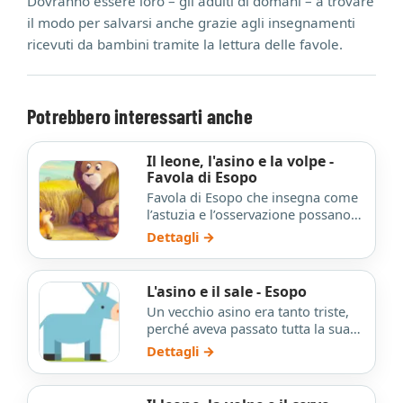
Dovranno essere loro – gli adulti di domani – a trovare
il modo per salvarsi anche grazie agli insegnamenti
ricevuti da bambini tramite la lettura delle favole.
Potrebbero interessarti anche
Il leone, l'asino e la volpe -
Favola di Esopo
Favola di Esopo che insegna come
l’astuzia e l’osservazione possano
salvare da situazioni pericolose.
Dettagli →
L'asino e il sale - Esopo
Un vecchio asino era tanto triste,
perché aveva passato tutta la sua
vita a portare pesanti carichi sulla
Dettagli →
sua povera s…