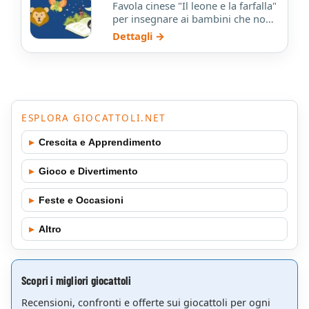
Favola cinese "Il leone e la farfalla"
per insegnare ai bambini che non
si deve essere superbi.
Dettagli →
ESPLORA GIOCATTOLI.NET
▸
Crescita e Apprendimento
▸
Gioco e Divertimento
▸
Feste e Occasioni
▸
Altro
Scopri i migliori giocattoli
Recensioni, confronti e offerte sui giocattoli per ogni